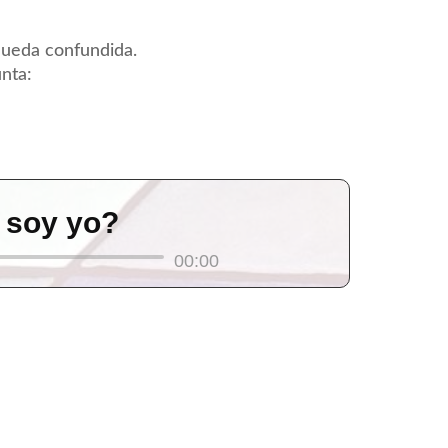
 queda confundida.
unta:
n soy yo?
00:00