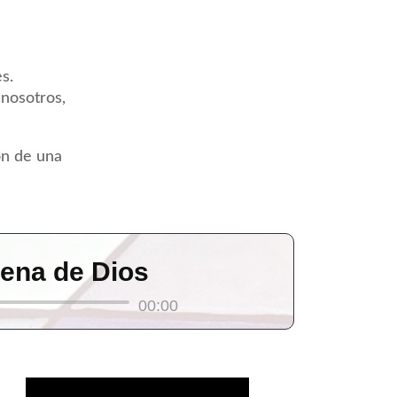
s.
nosotros,
ón de una
llena de Dios
00:00