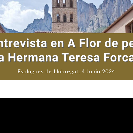
ntrevista en A Flor de pe
la Hermana Teresa Forc
Esplugues de Llobregat, 4 Junio 2024