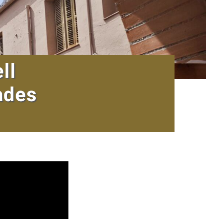
ll
ades