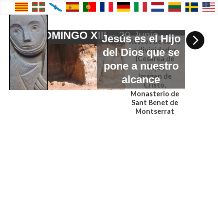
Ciclo C
DOMINGO XIII
–
29 Junio

Jesús es el Hijo
Restos de culto
a divinidades
del Dios que se
(Cesarea de
pone a nuestro
Filipo)
Imagen de
alcance
Cristo,
Monasterio de
Sant Benet de
Montserrat