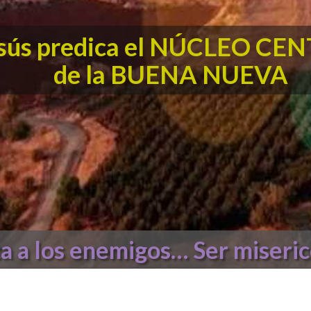
sús predica el NÚCLEO CE
de la BUENA NUEVA
a a los enemigos… Ser miseri