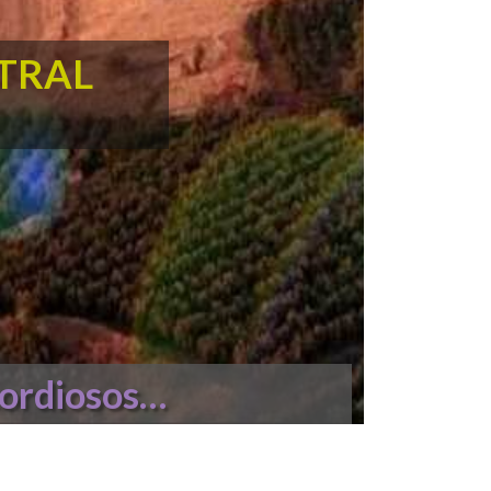
NTRAL
cordiosos…