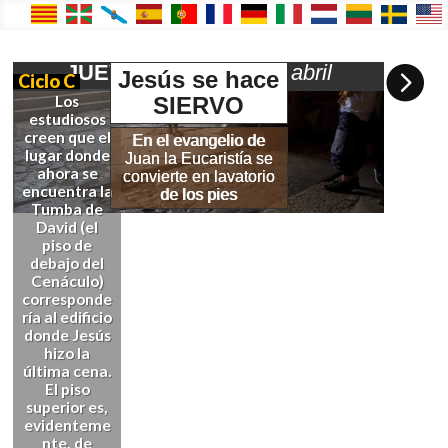
JUEVES SANTO
–
17 abril

Jesús se hace
Ciclo C
SIERVO
Los
estudiosos
creen que el
En el evangelio de
lugar donde
Juan la Eucaristía se
ahora se
convierte en lavatorio
encuentra la
de los pies
Tumba de
David (el
piso de
debajo del
Cenáculo)
corresponde
ría al edificio
donde Jesús
hizo la
última cena.
El piso
superior es,
evidenteme
nte, de