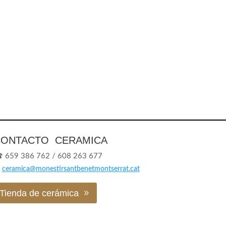
ONTACTO CERAMICA
☎
659 386 762 / 608 263 677
✉
ceramica@monestirsantbenetmontserrat.cat
Tienda de cerámica