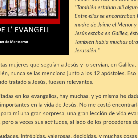
“
También estaban allí algun
Entre ellas se encontraban
madre de Jaime el Menor y 
Jesús estaba en Galilea, ésta
También había muchas otras
Jerusalén.
”
s mujeres que seguían a Jesús y lo servían, en Galilea, y
alén, nunca se las menciona junto a los 12 apóstoles. Es
do tratado a Jesús, fuesen relevantes.
itadas en los evangelios, hay muchas, y yo misma he dad
, importantes en la vida de Jesús. No me costó encontrarl
 para mí una gran sorpresa, una gran lección de vida eva
 pero a veces sus actitudes, al lado de los procederes d
 audaces, intrépidas, valerosas, decididas, y muchas cosas