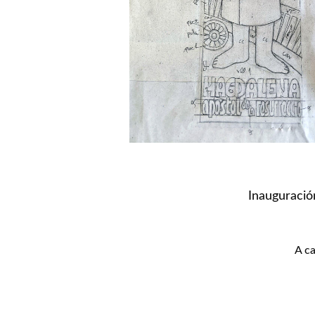
Inauguració
A c